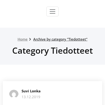
Skip
to
content
Home
Archive by category "Tiedotteet"
Category Tiedotteet
Suvi Lonka
13.12.2019