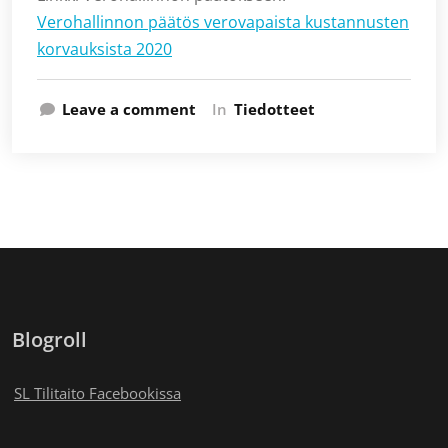
Verohallinnon päätös verovapaista kustannusten
korvauksista 2020
Leave a comment
In
Tiedotteet
Blogroll
SL Tilitaito Facebookissa