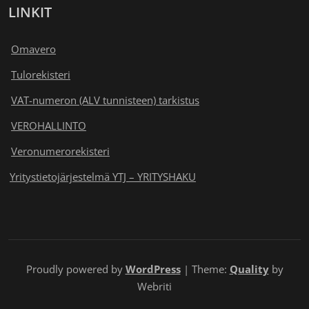
LINKIT
Omavero
Tulorekisteri
VAT-numeron (ALV tunnisteen) tarkistus
VEROHALLINTO
Veronumerorekisteri
Yritystietojärjestelmä YTJ – YRITYSHAKU
Proudly powered by
WordPress
| Theme:
Quality
by
Webriti