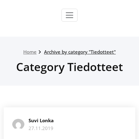
Skip
to
content
Home
Archive by category "Tiedotteet"
Category Tiedotteet
Suvi Lonka
27.11.2019